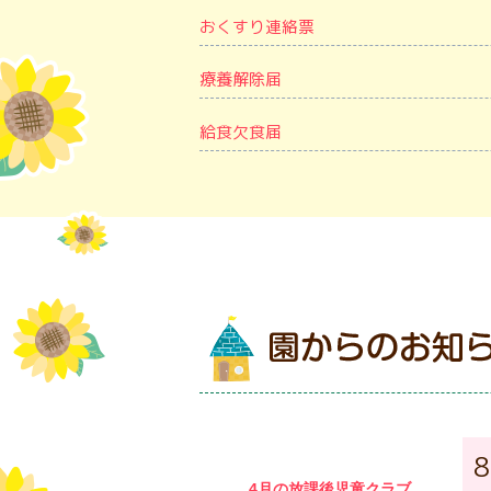
おくすり連絡票
療養解除届
給食欠食届
4月の放課後児童クラブ